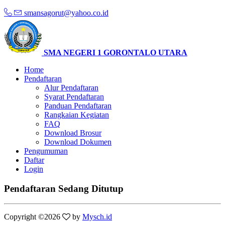
smansagorut@yahoo.co.id
SMA NEGERI 1 GORONTALO UTARA
Home
Pendaftaran
Alur Pendaftaran
Syarat Pendaftaran
Panduan Pendaftaran
Rangkaian Kegiatan
FAQ
Download Brosur
Download Dokumen
Pengumuman
Daftar
Login
Pendaftaran Sedang Ditutup
Copyright ©
2026
by
Mysch.id